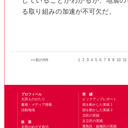
していることがわかるが、地震の
る取り組みの加速が不可欠だ。
<<前の5件
1
2
3
4
5
6
7
8
9
10
11
プロフィール
実 績
太田ものがたり
ピックアップレポート
書籍・メディア情報
国を動かした実績 1
活動地域
国を動かした実績 2
北区の実績
足立区の実績
政 策
豊島区・板橋区の実績
太田がめざす政治