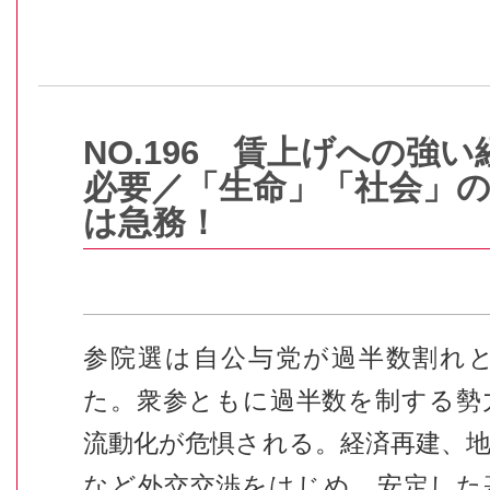
NO.196 賃上げへの強
必要／「生命」「社会」
は急務！
参院選は自公与党が過半数割れ
た。衆参ともに過半数を制する勢
流動化が危惧される。経済再建、
など外交交渉をはじめ、安定した