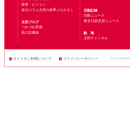
政策・ビジョン
政治コラム太田の政界ぶちかまし
活動記録
活動ニュース
東京12総支部ニュース
太田ブログ
つれづれ所感
私の読書録
動 画
太田チャンネル
2012 (c) Akihi
サイトのご利用について
プライバシーポリシー