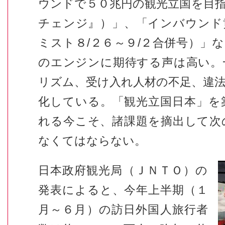
ウンドで５０兆円の観光立国を目
チェンジ』）」、「インバウンド
ミスト８
/
２６～９
/
２合併号）」な
のエンジンに期待する声は高い。
リズム、受け入れ人材の不足、違
化している。「観光立国日本」を
れる今こそ、諸課題を摘出して次
なくてはならない。
日本政府観光局（ＪＮＴＯ）の
発表によると、今年上半期（１
月～６月）の訪日外国人旅行者