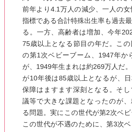
前年より
4.1
万人の減少、一人の女
指標である合計特殊出生率も過去
る。一方、高齢者は増加、今年
20
75
歳以上となる節目の年だ。この
の第
1
次ベビーブーム、
1947
年か
が、
1949
年生まれは約
269
万人だ
が
10
年後は
85
歳以上となるが、日
保障はますます深刻となる。そし
議等で大きな課題となったのが、
る問題。実にこの世代が第
2
次ベビ
この世代が不遇のために、第
3
次ベ